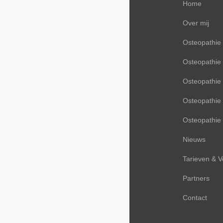
Home
Over mij
Osteopathie
Osteopathie 
Osteopathie 
Osteopathie
Osteopathie
Nieuws
Tarieven & 
Partners
Contact