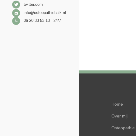
twitter.com
info@osteopathiebalk.nl
06 20 33 53 13 24/7
Home
Over mij
Osteopathie