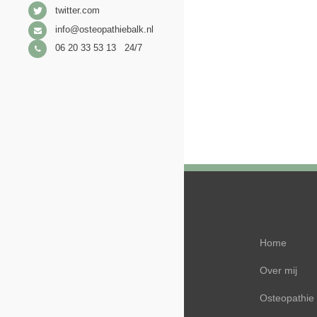
twitter.com
info@osteopathiebalk.nl
06 20 33 53 13 24/7
Home
Over mij
Osteopathie