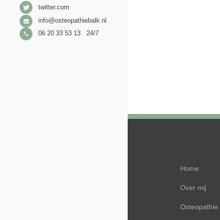
twitter.com
info@osteopathiebalk.nl
06 20 33 53 13 24/7
Home
Over mij
Osteopathie