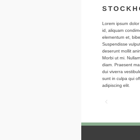
STOCKH
Lorem ipsum dolor 
id, aliquam condim
elementum et, biben
Suspendisse vulputa
deserunt mollit ani
Morbi ut mi. Nulla
diam. Praesent mau
dui viverra vestibu
sunt in culpa qui o
adipiscing elit.