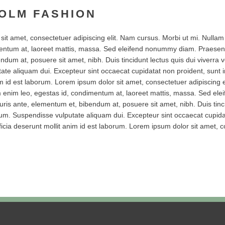
OLM FASHION
sit amet, consectetuer adipiscing elit. Nam cursus. Morbi ut mi. Nullam
entum at, laoreet mattis, massa. Sed eleifend nonummy diam. Praesen
dum at, posuere sit amet, nibh. Duis tincidunt lectus quis dui viverra 
te aliquam dui. Excepteur sint occaecat cupidatat non proident, sunt in
m id est laborum. Lorem ipsum dolor sit amet, consectetuer adipiscing e
m enim leo, egestas id, condimentum at, laoreet mattis, massa. Sed e
ris ante, elementum et, bibendum at, posuere sit amet, nibh. Duis tinci
lum. Suspendisse vulputate aliquam dui. Excepteur sint occaecat cupida
fficia deserunt mollit anim id est laborum. Lorem ipsum dolor sit amet, 