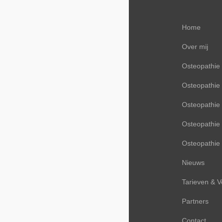
Home
Over mij
Osteopathie
Osteopathie 
Osteopathie 
Osteopathie
Osteopathie
Nieuws
Tarieven & 
Partners
Contact